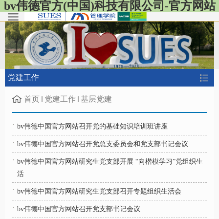
bv伟德官方(中国)科技有限公司-官方网站
党建工作
首页
党建工作
基层党建
bv伟德中国官方网站召开党的基础知识培训班讲座
bv伟德中国官方网站召开党总支委员会和党支部书记会议
bv伟德中国官方网站研究生党支部开展 “向楷模学习”党组织生
活
bv伟德中国官方网站研究生党支部召开专题组织生活会
bv伟德中国官方网站召开党支部书记会议