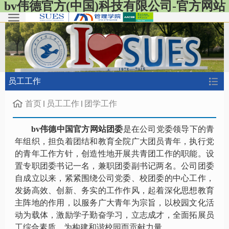
bv伟德官方(中国)科技有限公司-官方网站
员工工作
首页
员工工作
团学工作
bv伟德中国官方网站团委
是在公司党委领导下的青
年组织，担负着团结和教育全院广大团员青年，执行党
的青年工作方针，创造性地开展共青团工作的职能。设
置专职团委书记一名，兼职团委副书记两名。公司团委
自成立以来，紧紧围绕公司党委、校团委的中心工作，
发扬高效、创新、务实的工作作风，起着深化思想教育
主阵地的作用，以服务广大青年为宗旨，以校园文化活
动为载体，激励学子勤奋学习，立志成才，全面拓展员
工综合素质，为构建和谐校园而贡献力量。