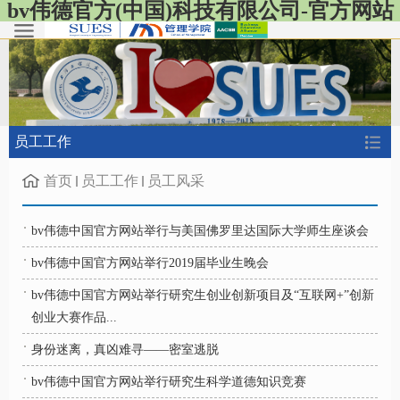
bv伟德官方(中国)科技有限公司-官方网站
员工工作
首页
员工工作
员工风采
bv伟德中国官方网站举行与美国佛罗里达国际大学师生座谈会
bv伟德中国官方网站举行2019届毕业生晚会
bv伟德中国官方网站举行研究生创业创新项目及“互联网+”创新
创业大赛作品...
身份迷离，真凶难寻——密室逃脱
bv伟德中国官方网站举行研究生科学道德知识竞赛