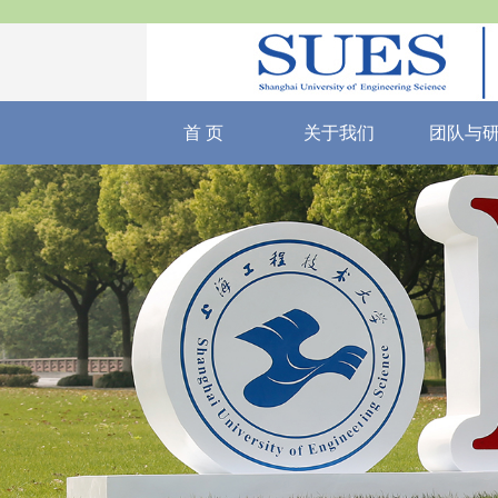
首 页
关于我们
团队与