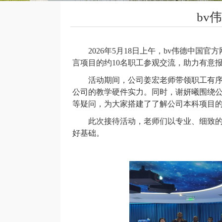
bv
2026
年
5
月
18
日上午，bv伟德中国官
言项目的约
10
名职工参观交流，助力有意
活动期间，公司姜宏老师带领职工有
公司的教学硬件实力。同时，谢妍曦围绕
等疑问，为大家搭建了了解公司本科项目
此次接待活动，老师们以专业、细致
好基础。