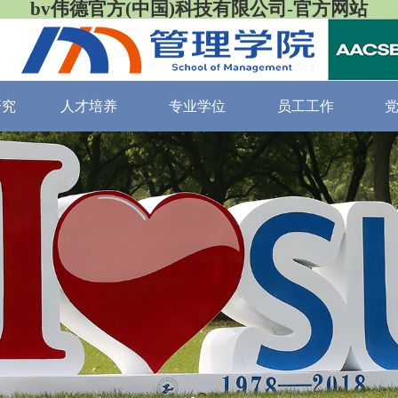
bv伟德官方(中国)科技有限公司-官方网站
研究
人才培养
专业学位
员工工作