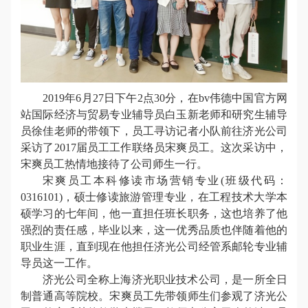
2019
年
6
月
27
日下午
2
点
30
分，在bv伟德中国官方网
站国际经济与贸易专业辅导员白玉新老师和研究生辅导
员徐佳老师的带领下，员工寻访记者小队前往济光公司
采访了
2017
届员工工作联络员宋爽员工。这次采访中，
宋爽员工热情地接待了公司师生一行。
宋爽员工本科修读市场营销专业
(
班级代码：
0316101)
，硕士修读旅游管理专业，在工程技术大学本
硕学习的七年间，他一直担任班长职务，这也培养了他
强烈的责任感，毕业以来，这一优秀品质也伴随着他的
职业生涯，直到现在他担任济光公司经管系邮轮专业辅
导员这一工作。
济光公司全称上海济光职业技术公司，是一所全日
制普通高等院校。宋爽员工先带领师生们参观了济光公