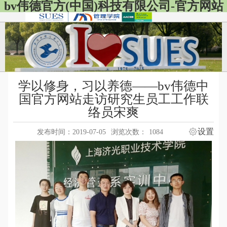
bv伟德官方(中国)科技有限公司-官方网站
学以修身，习以养德——bv伟德中
国官方网站走访研究生员工工作联
络员宋爽
设置
发布时间：2019-07-05
浏览次数：
1084