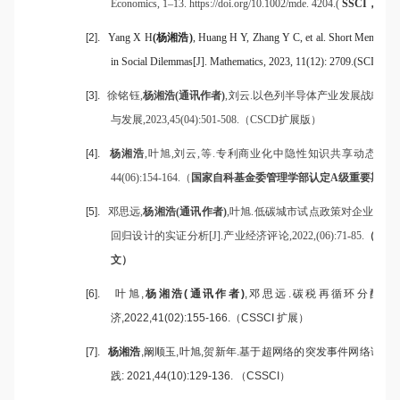
Economics, 1–13. https://doi.org/10.1002/mde. 4204.(
SSCI
，
ABS
[2].
Yang X H
(
杨湘浩
)
, Huang H Y, Zhang Y C, et al. Short Memory-
in Social Dilemmas[J]. Mathematics, 2023, 11(12): 2709.(SCI, JCR
[3].
徐铭钰
,
杨湘浩
(
通讯作者
)
,
刘云
.
以色列半导体产业发展战略及
与发展
,2023,45(04):501-508.
（
CSCD
扩展版）
[4].
杨湘浩
,
叶旭
,
刘云
,
等
.
专利商业化中隐性知识共享动态演化
44(06):154-164.
（
国家自科基金委管理学部认定
A
级重要期刊
,
[5].
邓思远
,
杨湘浩
(
通讯作者
)
,
叶旭
.
低碳城市试点政策对企业技术
回归设计的实证分析
[J].
产业经济评论
,2022,(06):71-85.
（
CSSC
文）
[6].
叶旭
,
杨湘浩
(
通讯作者
)
,
邓思远
.
碳税再循环分配效
济
,2022,41(02):155-166.
（
CSSCI
扩展）
[7].
杨湘浩
,
阚顺玉
,
叶旭
,
贺新年
.
基于超网络的突发事件网络谣言
践
: 2021,44(10):129-136.
（
CSSCI
）