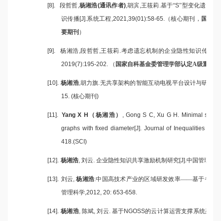
[8].
段哲哲
,
杨湘浩
(
通讯作者
)
,
胡滨
,
王筱莉
.
基于“
S
”型变化遗忘率
识传播
[J].
系统工程
,2021,39(01):58-65.
（核心期刊，
国家自
要期刊
）
[9].
杨湘浩
,
段哲哲
,
王筱莉
.
考虑遗忘机制的企业隐性知识传播
SI
2019(7):195-202.
（
国家自科基金委管理学部认定
A
级重要期
[10].
杨湘浩
,
胡力旗
.
无共享架构的智能互动电视平台设计与研究
[J]
15. (
核心期刊
)
[11].
Yang X H
（杨湘浩）
, Gong S C, Xu G H. Minimal skew e
graphs with fixed diameter[J]. Journal of Inequalities and 
418.(SCI)
[12].
杨湘浩
,
刘云
.
企业隐性知识共享激励机制研究
[J].
中国管理科
[13].
刘云
,
杨湘浩
.
中国高技术产业的区域研发效率——基于省级
管理科学
,2012, 20: 653-658.
[14].
杨湘浩
,
陈斌
,
刘云
.
基于
NGOSS
的云计算运营支撑系统架构