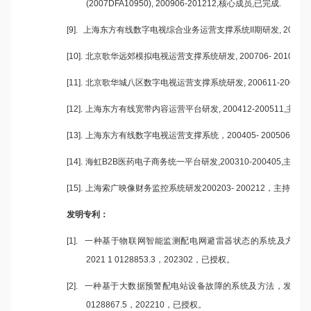
(2007DFA10950), 200906-201212,
核心成员
,
已完成
.
[9].
上海东方有线数字电视综合业务运营支撑系统
II
期研发
, 20100
[10].
北京歌华远郊模拟电视运营支撑系统研发
, 200706- 201005,
[11].
北京歌华城八区数字电视运营支撑系统研发
, 200611-200709,
[12].
上海东方有线宽带内容运营平台研发
, 200412-200511,
主持
,
[13].
上海东方有线数字电视运营支撑系统，
200405- 200506
主持
,
[14].
海虹
B2B
医药电子商务统一平台研发
,200310-200405,
主持
,
已
[15].
上海索广映像财务监控系统研发
200203- 200212
，主持，已
发明专利：
[1].
一种基于物联网智能监测配电网避雷器状态的系统及方法
2021 1 0128853.3
，
202302
，已授权。
[2].
一种基于大数据预警配电站设备故障的系统及方法，发明专
0128867.5
，
202210
，已授权。