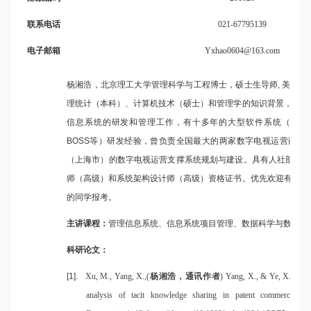
联系电话
021-67795139
电子邮箱
Yxhao0604@163.com
杨湘浩，北京理工大学管理科学与工程博士，硕士生导师
,
美国纽
理统计（本科）、计算机技术（硕士）和管理学的知识背景，曾长
信息系统的研发和管理工作，有十多年的大型软件系统（例如
BOSS
等）研发经验，曾负责全国最大的两家数字电视运营商歌
（上海市）的数字电视运营支撑系统规划与建设。具有人社部
&
工
师（高级）和系统架构设计师（高级）资格证书。优先欢迎有一定
的同学报考。
主讲课程：
管理信息系统、信息系统项目管理、数据科学与数据分
科研论文：
[1].
Xu, M., Yang, X.,(
杨湘浩，通讯作者
) Yang, X., & Ye, X. (2024
analysis of tacit knowledge sharing in patent commercializa