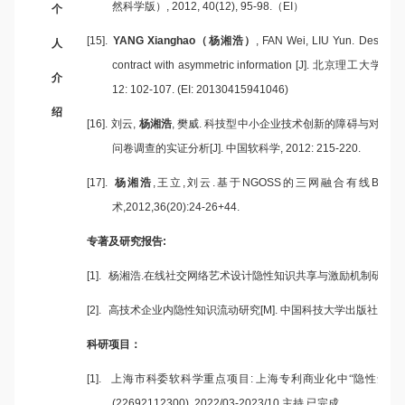
然科学版）
, 2012, 40(12), 95-98.
（
EI
）
个
[15].
YANG Xianghao
（杨湘浩）
, FAN Wei, LIU Yun. Design o
人
contract with asymmetric information [J].
北京理工大学学
介
12: 102-107. (EI: 20130415941046)
绍
[16].
刘云
,
杨湘浩
,
樊威
.
科技型中小企业技术创新的障碍与对策—
问卷调查的实证分析
[J].
中国软科学
, 2012: 215-220.
[17].
杨湘浩
,
王立
,
刘云
.
基于
NGOSS
的三网融合有线
BOSS
术
,2012,36(20):24-26+44.
专著及研究报告
:
[1].
杨湘浩
.
在线社交网络艺术设计隐性知识共享与激励机制研究
[R
[2].
高技术企业内隐性知识流动研究
[M].
中国科技大学出版社
, 201
科研项目：
[1].
上海市科委软科学重点项目
:
上海专利商业化中“隐性知识
(22692112300), 2022/03-2023/10,
主持
,
已完成
.