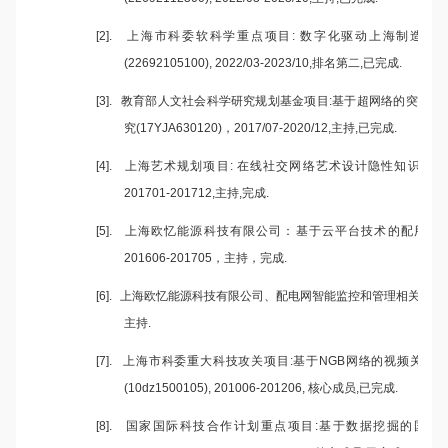
[2].
上海市科委软科学重点项目
:
数字化驱动上海制造业
(22692105100), 2022/03-2023/10,
排名第二
,
已完成
.
[3].
教育部人文社会科学研究规划基金项目
:
基于超网络的突发事
究
(17YJA630120)
，
2017/07-2020/12,
主持
,
已完成
.
[4].
上海艺术规划项目
:
在线社交网络艺术设计隐性知识共享
201701-201712,
主持
,
完成
.
[5].
上海欧忆能源科技有限公司：基于云平台技术的配用电
201606-201705
，主持，完成
.
[6].
上海欧忆能源科技有限公司、配电网智能监控和管理相关系统
主持
.
[7].
上海市科委重大科技攻关项目
:
基于
NGB
网络的视频关联推
(10dz1500105), 201006-201206,
核心成员
,
已完成
.
[8].
国家国际科技合作计划重点项目
:
基于数据挖掘的国际