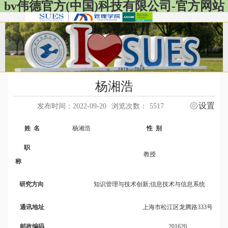
bv伟德官方(中国)科技有限公司-官方网站
杨湘浩
设置
发布时间：2022-09-20
浏览次数：
5517
姓
名
杨湘浩
性
别
男
职
教授
称
研究方向
知识管理与技术创新
;
信息技术与信息系统
通讯地址
上海市松江区龙腾路
333
号
邮政编码
201620